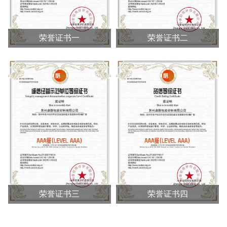
荣誉证书一
荣誉证书二
荣誉证书三
荣誉证书四