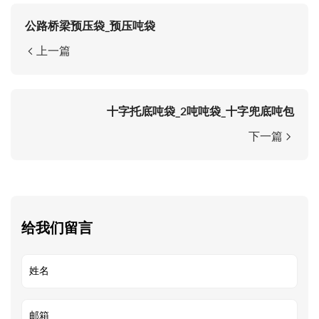
公路桥梁预压袋_预压吨袋
上一篇
十字托底吨袋_2吨吨袋_十字兜底吨包
下一篇
给我们留言