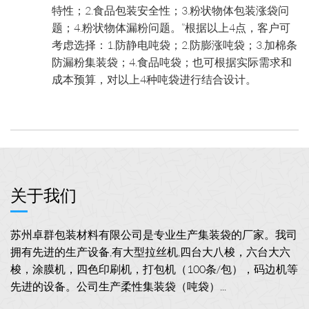
特性；2.食品包装安全性；3.粉状物体包装涨袋问
题；4.粉状物体漏粉问题。”根据以上4点，客户可
考虑选择：1.防静电吨袋；2.防膨涨吨袋；3.加棉条
防漏粉集装袋；4.食品吨袋；也可根据实际需求和
成本预算，对以上4种吨袋进行结合设计。
关于我们
苏州卓群包装材料有限公司是专业生产集装袋的厂家。我司
拥有先进的生产设备,有大型拉丝机,四台大八梭，六台大六
梭，涂膜机，四色印刷机，打包机（100条/包），码边机等
先进的设备。公司生产柔性集装袋（吨袋）...