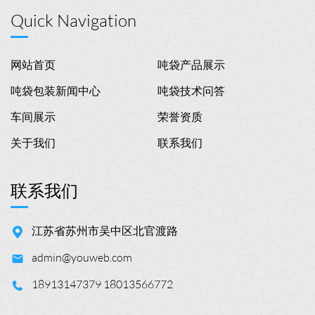
Quick Navigation
网站首页
吨袋产品展示
吨袋包装新闻中心
吨袋技术问答
车间展示
荣誉资质
关于我们
联系我们
联系我们
江苏省苏州市吴中区北官渡路
admin@youweb.com
18913147379 18013566772