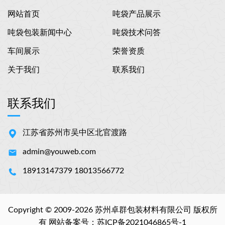
网站首页
吨袋产品展示
吨袋包装新闻中心
吨袋技术问答
车间展示
荣誉资质
关于我们
联系我们
联系我们
江苏省苏州市吴中区北官渡路
admin@youweb.com
18913147379 18013566772
Copyright © 2009-2026 苏州卓群包装材料有限公司 版权所
有 网站备案号：
苏ICP备2021046865号-1