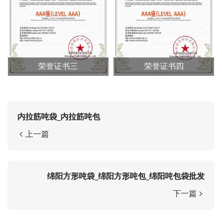
荣誉证书三
荣誉证书四
内拉筋吨袋_内拉筋吨包
上一篇
绵阳方形吨袋_绵阳方形吨包_绵阳吨包袋批发
下一篇