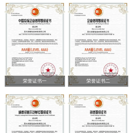
荣誉证书一
荣誉证书二