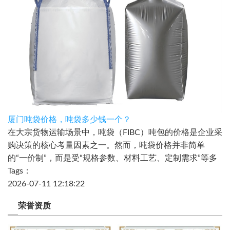
厦门吨袋价格，吨袋多少钱一个？
在大宗货物运输场景中，吨袋（FIBC）吨包的价格是企业采
购决策的核心考量因素之一。然而，吨袋价格并非简单
的“一价制”，而是受“规格参数、材料工艺、定制需求”等多
Tags：
2026-07-11 12:18:22
荣誉资质