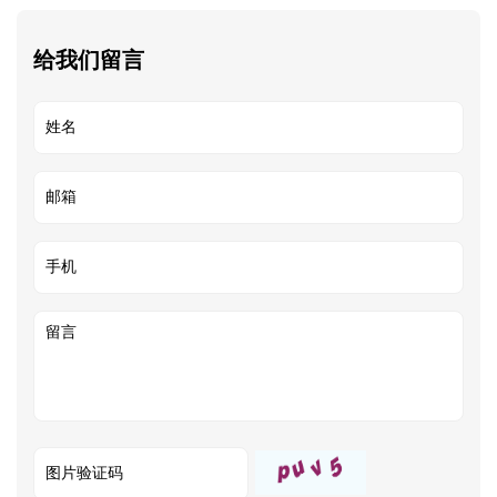
给我们留言