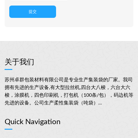
提交
关于我们
苏州卓群包装材料有限公司是专业生产集装袋的厂家。我司
拥有先进的生产设备,有大型拉丝机,四台大八梭，六台大六
梭，涂膜机，四色印刷机，打包机（100条/包），码边机等
先进的设备。公司生产柔性集装袋（吨袋）...
Quick Navigation