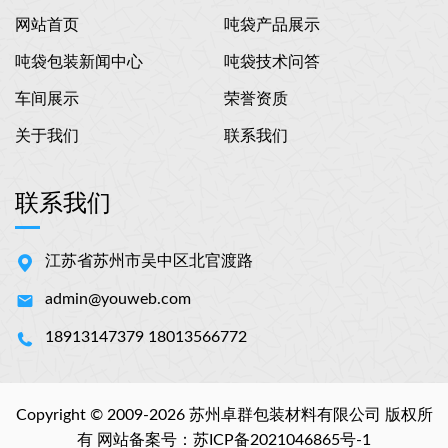
网站首页
吨袋产品展示
吨袋包装新闻中心
吨袋技术问答
车间展示
荣誉资质
关于我们
联系我们
联系我们
江苏省苏州市吴中区北官渡路
admin@youweb.com
18913147379 18013566772
Copyright © 2009-2026 苏州卓群包装材料有限公司 版权所
有 网站备案号：
苏ICP备2021046865号-1