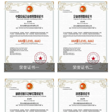
荣誉证书一
荣誉证书二