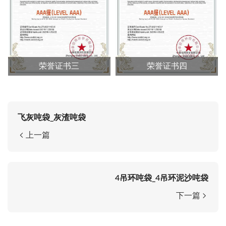
荣誉证书三
荣誉证书四
飞灰吨袋_灰渣吨袋
上一篇
4吊环吨袋_4吊环泥沙吨袋
下一篇