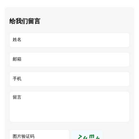
给我们留言