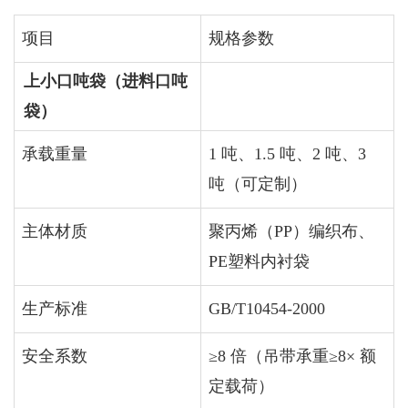
项目
规格参数
上小口吨袋（进料口吨
袋）
承载重量
1 吨、1.5 吨、2 吨、3
吨（可定制）
主体材质
聚丙烯（PP）编织布、
PE塑料内衬袋
生产标准
GB/T10454-2000
安全系数
≥8 倍（吊带承重≥8× 额
定载荷）