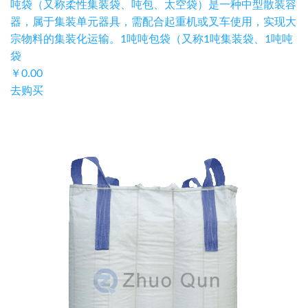
吨袋（又称柔性集装袋、吨包、太空袋）是一种中型散装容
器，属于集装单元器具，需配合起重机或叉车使用，实现大
宗物料的集装化运输。1吨吨包袋（又称1吨集装袋、1吨吨
袋
￥0.00
去购买