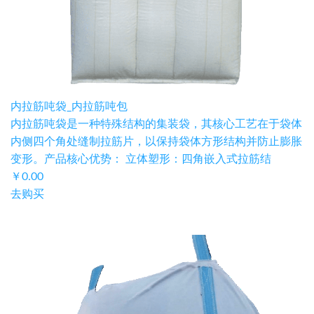
内拉筋吨袋_内拉筋吨包
内拉筋吨袋是一种特殊结构的集装袋，其核心工艺在于袋体
内侧四个角处缝制拉筋片，以保持袋体方形结构并防止膨胀
变形‌。产品核心优势‌：‌ 立体塑形‌：四角嵌入式拉筋结
￥0.00
去购买