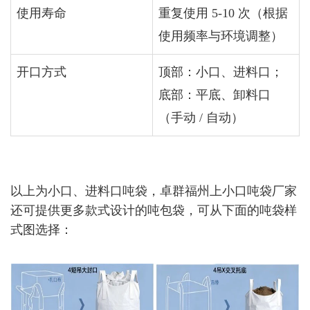
使用寿命
重复使用 5-10 次（根据
使用频率与环境调整）
开口方式
顶部：小口、进料口；
底部：平底、卸料口
（手动 / 自动）
以上为小口、进料口吨袋，卓群福州上小口吨袋厂家
还可提供更多款式设计的吨包袋，可从下面的吨袋样
式图选择：