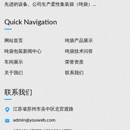
先进的设备。公司生产柔性集装袋（吨袋）...
Quick Navigation
网站首页
吨袋产品展示
吨袋包装新闻中心
吨袋技术问答
车间展示
荣誉资质
关于我们
联系我们
联系我们
江苏省苏州市吴中区北官渡路
admin@youweb.com