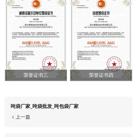
荣誉证书三
荣誉证书四
吨袋厂家_吨袋批发_吨包袋厂家
上一篇