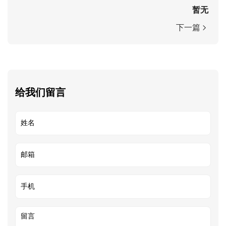
暂无
下一篇
给我们留言