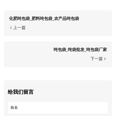
化肥吨包袋_肥料吨包袋_农产品吨包袋
上一篇
吨包袋_吨袋批发_吨包袋厂家
下一篇
给我们留言