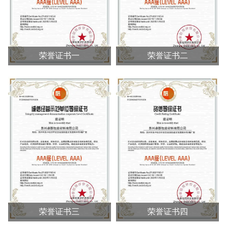
荣誉证书一
荣誉证书二
荣誉证书三
荣誉证书四