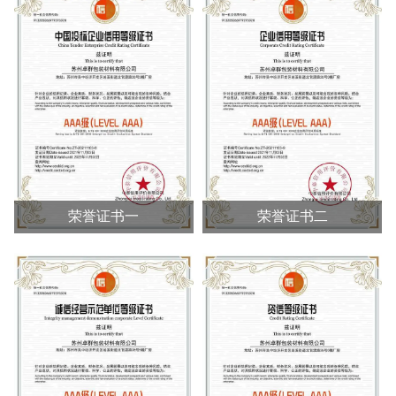
荣誉证书一
荣誉证书二