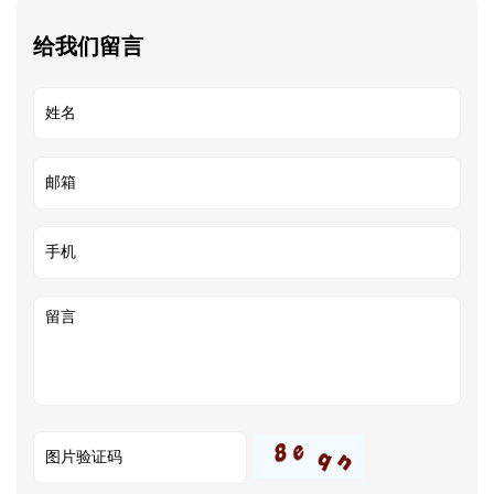
给我们留言