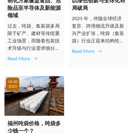
制化方案覆盖食品、危
以绿色创新与全球化布
险品至半导体及新能源
局破局
领域
2025 年，伴随全球经济
过去，吨袋、集装袋多局
复苏、跨境物流升级及新
限于矿产、建材等传统重
兴产业扩张，吨袋（集装
工业场景，而随着包装技
袋）行业正迎来结构性增
术升级与行业需求细分，
长窗口。国际包装协会
Read More
如今已拓展至食品、医
（IOP...
Read More
药、冷链、危...
10-30
2025
福州吨袋价格，吨袋多
少钱一个？