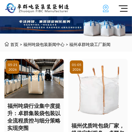
首页
>
福州吨袋包装新闻中心
>
福州卓群吨袋工厂新闻
05-21
01-05
2026
2026
福州吨袋行业集中度提
升：卓群集装袋包装以
全流程质控与细分策略
福州优质吨包袋厂家，
实现突围