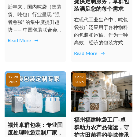
提供定制服务，卓群包
近年来，国内吨袋（集装
装满足您的每个需求
袋、吨包）行业呈现 “强
在现代工业生产中，吨包
者愈强” 的集中度提升趋
袋被广泛应用于各种物料
势 —— 中国包装联合会数
的包装和运输。作为一种
据显示，2024 年国内...
Read More
高效、经济的包装方式，
吨包袋因其承重能力强、
Read More
使用便捷而...
12-28
12-26
2025
2025
福州福建吨袋工厂-卓
福州卓群包装：专业固
群助力农产品储运，守
废处理吨袋定制厂家，
护古田菌香的美味传承