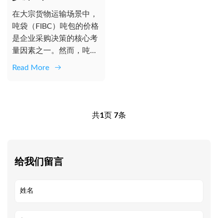
在大宗货物运输场景中，
吨袋（FIBC）吨包的价格
是企业采购决策的核心考
量因素之一。然而，吨袋
价格并非简单的“一价
Read More
制”，而...
共
1
页
7
条
给我们留言