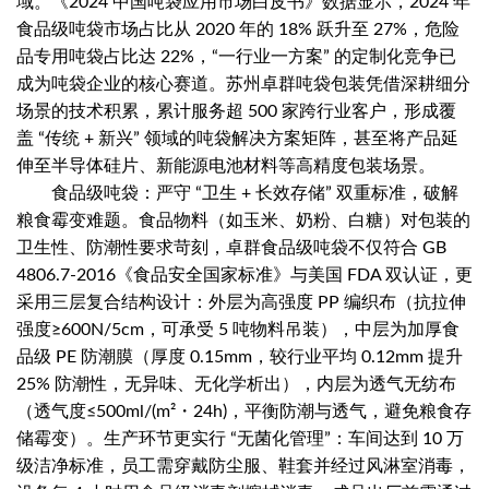
域。《2024 中国吨袋应用市场白皮书》数据显示，2024 年
食品级吨袋市场占比从 2020 年的 18% 跃升至 27%，危险
品专用吨袋占比达 22%，“一行业一方案” 的定制化竞争已
成为吨袋企业的核心赛道。苏州卓群吨袋包装凭借深耕细分
场景的技术积累，累计服务超 500 家跨行业客户，形成覆
盖 “传统 + 新兴” 领域的吨袋解决方案矩阵，甚至将产品延
伸至半导体硅片、新能源电池材料等高精度包装场景。
食品级吨袋：严守 “卫生 + 长效存储” 双重标准，破解
粮食霉变难题。食品物料（如玉米、奶粉、白糖）对包装的
卫生性、防潮性要求苛刻，卓群食品级吨袋不仅符合 GB
4806.7-2016《食品安全国家标准》与美国 FDA 双认证，更
采用三层复合结构设计：外层为高强度 PP 编织布（抗拉伸
强度≥600N/5cm，可承受 5 吨物料吊装），中层为加厚食
品级 PE 防潮膜（厚度 0.15mm，较行业平均 0.12mm 提升
25% 防潮性，无异味、无化学析出），内层为透气无纺布
（透气度≤500ml/(m²・24h)，平衡防潮与透气，避免粮食存
储霉变）。生产环节更实行 “无菌化管理”：车间达到 10 万
级洁净标准，员工需穿戴防尘服、鞋套并经过风淋室消毒，