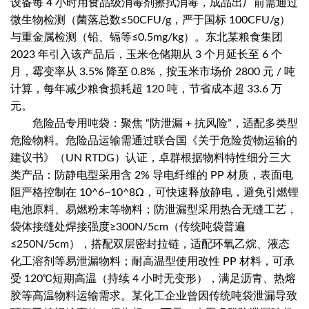
设备每 4 小时用食品级消毒剂擦拭消毒，成品出厂前需通过
微生物检测（菌落总数≤50CFU/g，严于国标 100CFU/g）
与重金属检测（铅、镉等≤0.5mg/kg）。东北某粮食集团
2023 年引入该产品后，玉米仓储期从 3 个月延长至 6 个
月，霉变率从 3.5% 降至 0.8%，按玉米市场价 2800 元 / 吨
计算，每年减少粮食损耗超 120 吨，节省成本超 33.6 万
元。
危险品专用吨袋：聚焦 “防泄漏 + 抗风险”，适配多类型
危险物料。危险品运输需通过联合国《关于危险货物运输的
建议书》（UN RTDG）认证，卓群根据物料特性细分三大
类产品：防静电型采用含 2% 导电纤维的 PP 材质，表面电
阻严格控制在 10^6~10^8Ω，可快速释放静电，避免引燃锂
电池原料、易燃粉末等物料；防泄漏型采用热合无缝工艺，
袋体接缝处焊接强度≥300N/5cm（传统吨袋普遍
≤250N/5cm），搭配双层密封拉链，适配环氧乙烷、液态
化工溶剂等易泄漏物料；耐高温型使用改性 PP 材料，可承
受 120℃短期高温（持续 4 小时无变形），满足沥青、热熔
胶等高温物料运输需求。某化工企业曾因传统吨袋泄漏导致