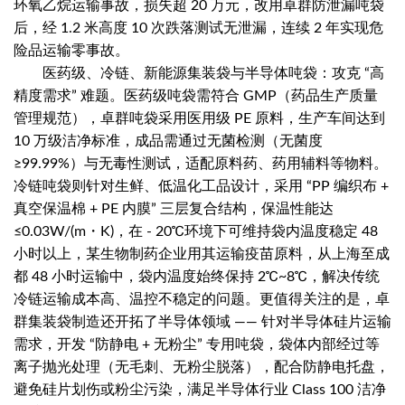
环氧乙烷运输事故，损失超 20 万元，改用卓群防泄漏吨袋
后，经 1.2 米高度 10 次跌落测试无泄漏，连续 2 年实现危
险品运输零事故。
医药级、冷链、新能源集装袋与半导体吨袋：攻克 “高
精度需求” 难题。医药级吨袋需符合 GMP（药品生产质量
管理规范），卓群吨袋采用医用级 PE 原料，生产车间达到
10 万级洁净标准，成品需通过无菌检测（无菌度
≥99.99%）与无毒性测试，适配原料药、药用辅料等物料。
冷链吨袋则针对生鲜、低温化工品设计，采用 “PP 编织布 +
真空保温棉 + PE 内膜” 三层复合结构，保温性能达
≤0.03W/(m・K)，在 - 20℃环境下可维持袋内温度稳定 48
小时以上，某生物制药企业用其运输疫苗原料，从上海至成
都 48 小时运输中，袋内温度始终保持 2℃~8℃，解决传统
冷链运输成本高、温控不稳定的问题。更值得关注的是，卓
群集装袋制造还开拓了半导体领域 —— 针对半导体硅片运输
需求，开发 “防静电 + 无粉尘” 专用吨袋，袋体内部经过等
离子抛光处理（无毛刺、无粉尘脱落），配合防静电托盘，
避免硅片划伤或粉尘污染，满足半导体行业 Class 100 洁净