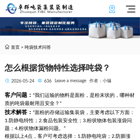
首页
>
吨袋技术问答
怎么根据货物特性选择吨袋？
Leave a message
作者：小编
2026-05-24
636
客户问题：
"我们运输的物料是面粉，是粉末状的，哪种材
质的吨袋最耐用且安全？"
技术解答：
“面粉的存储运输集装袋，主要考虑以下方面：
1.防静电特性；2.食品包装安全性；3.粉状物体包装涨袋问
题；4.粉状物体漏粉问题。”
根据以上4点，客户可考虑选择：1.防静电吨袋；2.防膨涨