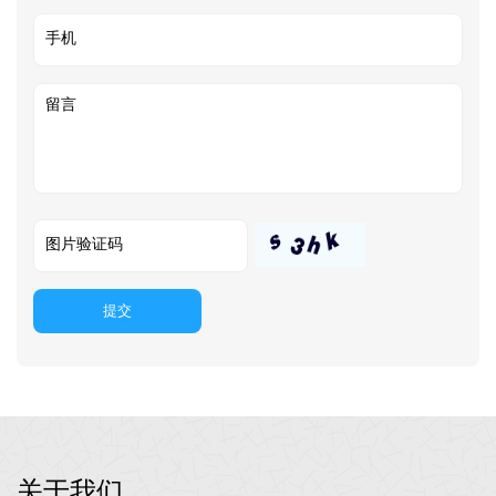
提交
关于我们