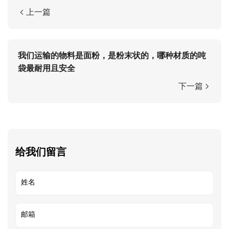
上一篇
我们运输的物料是面粉，是粉末状的，哪种材质的吨
袋最耐用且安全
下一篇
给我们留言