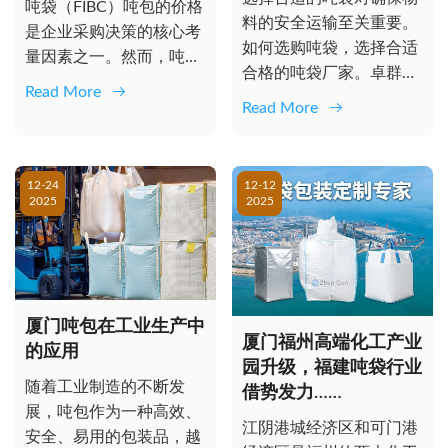
吨袋（FIBC）吨包的价格
料的安全运输至关重要。
是企业采购决策的核心考
如何选购吨袋，选择合适
量因素之一。然而，吨袋
合格的吨袋厂家。卓群吨
价格并非简单的“一价
Read More
袋厂家将吨袋厂家以及集
制”，而...
Read More
装袋选购的...
12-24
12-12
2025
2025
厦门吨包在工业生产中
厦门福州高端化工产业
的应用
园升级，福建吨袋行业
随着工业制造的不断发
借势发力……
展，吨包作为一种高效、
江阴港城经济区和可门港
安全、易用的包装品，越