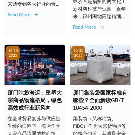
经济区是福州的两大化工
来越受到各大行业的青
新材料科技产业园。近年
睐。卓群包装材料有限公
Read More
来，福州围绕高端精细化
司，作为一家专...
工产业链，建立“链
Read More
长”制，开展“...
10-30
10-30
2025
2025
厦门吨袋海运：重塑大
厦门集装袋国家标准有
宗商品物流格局，绿色
哪些？全面解读GB/T
高效成行业新风向
10454-2000
在全球贸易复苏与供应链
集装袋（又称吨袋、
升级的浪潮下，海运作为
FIBC）作为大宗货物运输
大宗商品流通的核心纽
的核心包装，其质量安全