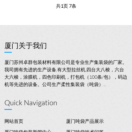
共
1
页
7
条
厦门关于我们
厦门苏州卓群包装材料有限公司是专业生产集装袋的厂家。
我司拥有先进的生产设备,有大型拉丝机,四台大八梭，六台
大六梭，涂膜机，四色印刷机，打包机（100条/包），码边
机等先进的设备。公司生产柔性集装袋（吨袋）...
Quick Navigation
网站首页
厦门吨袋产品展示