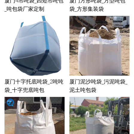
厦门4吊吨袋_四短吊吨包
厦门方形吨袋_方型吨包
_吨包袋厂家定制
袋_方形集装袋
厦门十字托底吨袋_2吨吨
厦门泥沙吨袋_污泥吨袋_
袋_十字兜底吨包
泥土吨包袋