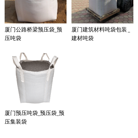
厦门公路桥梁预压袋_预
厦门建筑材料吨袋包装 _
压吨袋
建材吨袋
厦门预压吨袋_预压袋_预
压集装袋