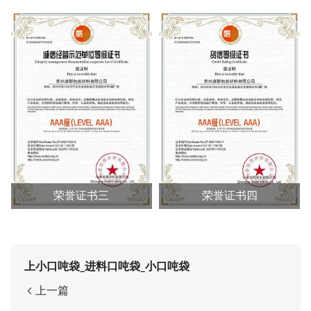
荣誉证书三
荣誉证书四
上小口吨袋_进料口吨袋_小口吨袋
上一篇