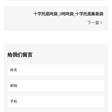
十字托底吨袋_2吨吨袋_十字托底集装袋
下一篇
给我们留言