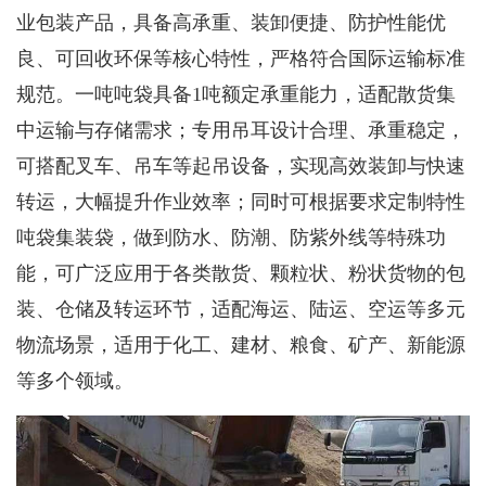
业包装产品，具备高承重、装卸便捷、防护性能优
良、可回收环保等核心特性，严格符合国际运输标准
规范。一吨吨袋具备1吨额定承重能力，适配散货集
中运输与存储需求；专用吊耳设计合理、承重稳定，
可搭配叉车、吊车等起吊设备，实现高效装卸与快速
转运，大幅提升作业效率；同时可根据要求定制特性
吨袋集装袋，做到防水、防潮、防紫外线等特殊功
能，可广泛应用于各类散货、颗粒状、粉状货物的包
装、仓储及转运环节，适配海运、陆运、空运等多元
物流场景，适用于化工、建材、粮食、矿产、新能源
等多个领域。