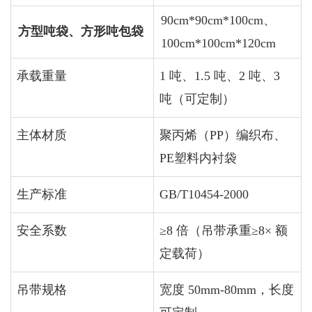
90cm*90cm*100cm、
方型吨袋、方形吨包袋
100cm*100cm*120cm
承载重量
1 吨、1.5 吨、2 吨、3
吨（可定制）
主体材质
聚丙烯（PP）编织布、
PE塑料内衬袋
生产标准
GB/T10454-2000
安全系数
≥8 倍（吊带承重≥8× 额
定载荷）
吊带规格
宽度 50mm-80mm，长度