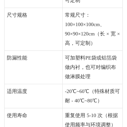
可定制
尺寸规格
常规尺寸：
100×100×100cm、
90×90×120cm（长 × 宽 ×
高，可定制）
防漏性能
可加塑料PE袋或铝箔袋
做内衬，也可对编织布
做淋膜处理
适用温度
-20℃~60℃（特殊材质可
耐 - 40℃~80℃）
使用寿命
重复使用 5-10 次（根据
使用频率与环境调整）