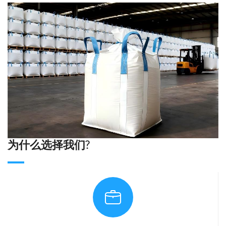
为什么选择我们?