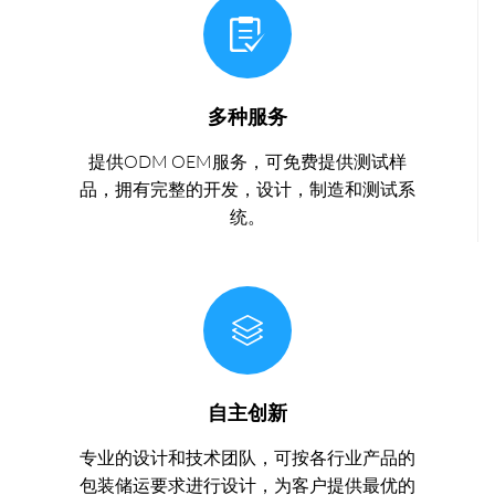
多种服务
提供ODM OEM服务，可免费提供测试样
品，拥有完整的开发，设计，制造和测试系
统。
自主创新
专业的设计和技术团队，可按各行业产品的
包装储运要求进行设计，为客户提供最优的