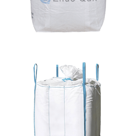
卓群吨袋作为专业吨袋生产商，我们具备以下核