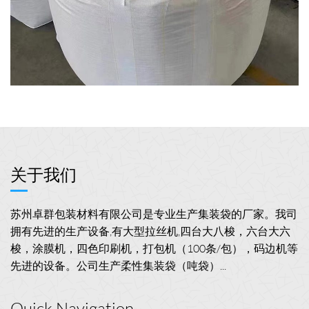
袋等。加强筋吨袋其核心工艺在于袋体...
关于我们
苏州卓群包装材料有限公司是专业生产集装袋的厂家。我司
拥有先进的生产设备,有大型拉丝机,四台大八梭，六台大六
梭，涂膜机，四色印刷机，打包机（100条/包），码边机等
先进的设备。公司生产柔性集装袋（吨袋）...
一、产品概述：预压吨包的容量最高可达3吨，
载重范围1-3吨。高承重、易于装卸、转运的特
Quick Navigation