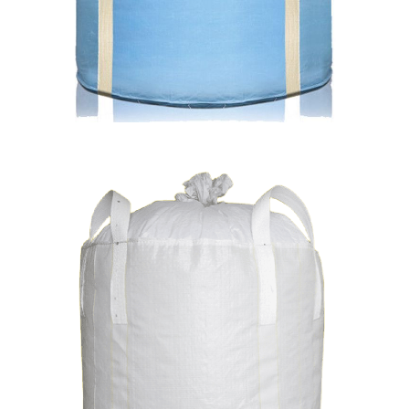
心工艺在于袋体内侧四个角处缝制拉筋片，以保
持袋体方形结构并防止膨胀变形‌。产品核心...
绍兴卓群吨袋工厂为您定制专属吨袋、集装袋包
装方案！我们15年专注提供包装方案，为矿产行