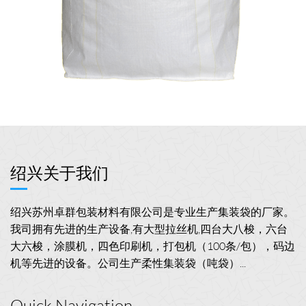
业、建筑工程、基建工程、化工能源、新能...
绍兴关于我们
绍兴苏州卓群包装材料有限公司是专业生产集装袋的厂家。
我司拥有先进的生产设备,有大型拉丝机,四台大八梭，六台
大六梭，涂膜机，四色印刷机，打包机（100条/包），码边
机等先进的设备。公司生产柔性集装袋（吨袋）...
绍兴吨包袋，又称为吨袋或集装袋，是现代物流
和运输中不可或缺的包装容器。其尺寸和样式的
Quick Navigation