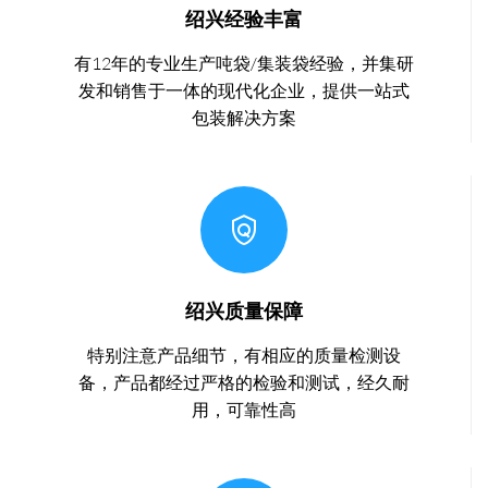
绍兴经验丰富
有12年的专业生产吨袋/集装袋经验，并集研
发和销售于一体的现代化企业，提供一站式
包装解决方案
绍兴质量保障
特别注意产品细节，有相应的质量检测设
备，产品都经过严格的检验和测试，经久耐
用，可靠性高