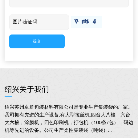
提交
绍兴关于我们
绍兴苏州卓群包装材料有限公司是专业生产集装袋的厂家。
我司拥有先进的生产设备,有大型拉丝机,四台大八梭，六台
大六梭，涂膜机，四色印刷机，打包机（100条/包），码边
机等先进的设备。公司生产柔性集装袋（吨袋）...