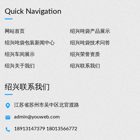
Quick Navigation
网站首页
绍兴吨袋产品展示
绍兴吨袋包装新闻中心
绍兴吨袋技术问答
绍兴车间展示
绍兴荣誉资质
绍兴关于我们
绍兴联系我们
绍兴联系我们
江苏省苏州市吴中区北官渡路
admin@youweb.com
18913147379 18013566772