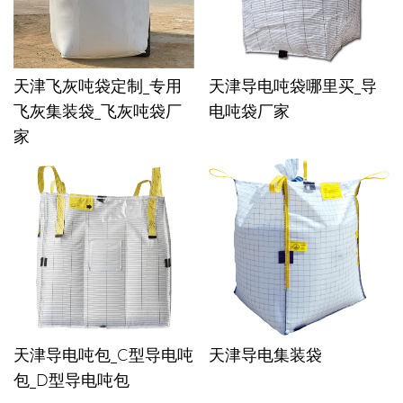
天津飞灰吨袋定制_专用
天津导电吨袋哪里买_导
飞灰集装袋_飞灰吨袋厂
电吨袋厂家
家
天津导电吨包_C型导电吨
天津导电集装袋
包_D型导电吨包