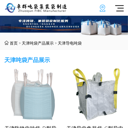
首页
>
天津吨袋产品展示
>
天津导电吨袋
天津吨袋产品展示