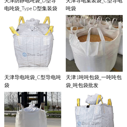
天津防静电吨袋_D型导
天津导电集装袋_C型导电
电吨袋_Type D型集装袋
吨袋
天津导电吨袋_C型导电吨
天津1吨吨包袋_一吨吨包
袋
袋_吨包袋批发