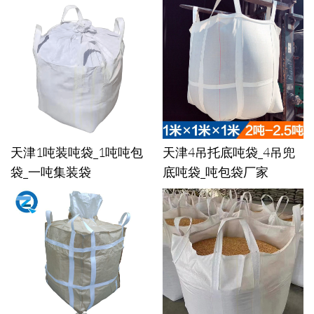
天津1吨装吨袋_1吨吨包
天津4吊托底吨袋_4吊兜
袋_一吨集装袋
底吨袋_吨包袋厂家