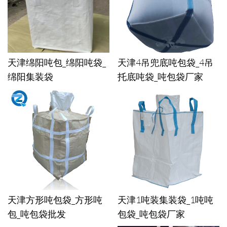
天津绵阳吨包_绵阳吨袋_
天津4吊兜底吨包袋_4吊
绵阳集装袋
托底吨袋_吨包袋厂家
天津方形吨包袋_方形吨
天津1吨装集装袋_1吨吨
包_吨包袋批发
包袋_吨包袋厂家