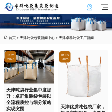
首页
>
天津吨袋包装新闻中心
>
天津卓群吨袋工厂新闻
05-21
01-05
2026
2026
天津吨袋行业集中度提
升：卓群集装袋包装以
全流程质控与细分策略
天津优质吨包袋厂家，
实现突围