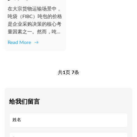
在大宗货物运输场景中，
吨袋（FIBC）吨包的价格
是企业采购决策的核心考
量因素之一。然而，吨袋
价格并非简单的“一价
Read More
制”，而...
共
1
页
7
条
给我们留言