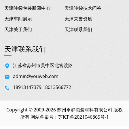
天津吨袋包装新闻中心
天津吨袋技术问答
天津车间展示
天津荣誉资质
天津关于我们
天津联系我们
天津联系我们
江苏省苏州市吴中区北官渡路
admin@youweb.com
18913147379 18013566772
Copyright © 2009-2026 苏州卓群包装材料有限公司 版权
所有 网站备案号：
苏ICP备2021046865号-1