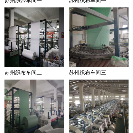
苏州织带车间一
苏州织布车间一
苏州织布车间二
苏州织布车间三