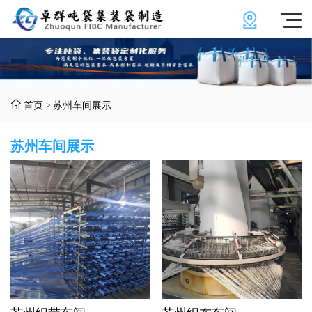
首页
>
苏州车间展示
苏州车间展示