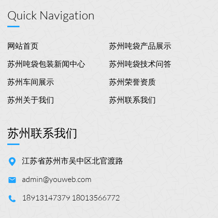
Quick Navigation
网站首页
苏州吨袋产品展示
苏州吨袋包装新闻中心
苏州吨袋技术问答
苏州车间展示
苏州荣誉资质
苏州关于我们
苏州联系我们
苏州联系我们
江苏省苏州市吴中区北官渡路
admin@youweb.com
18913147379 18013566772