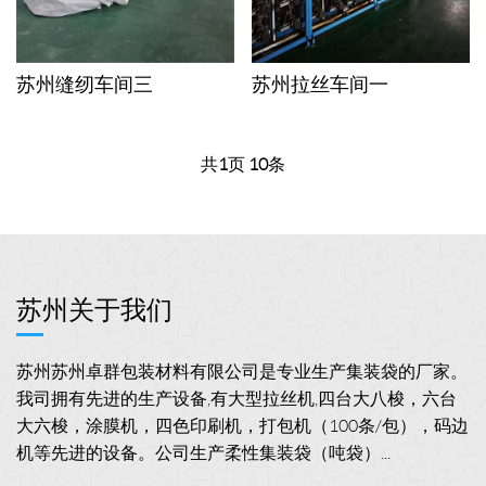
苏州缝纫车间三
苏州拉丝车间一
共
1
页
10
条
苏州关于我们
苏州苏州卓群包装材料有限公司是专业生产集装袋的厂家。
我司拥有先进的生产设备,有大型拉丝机,四台大八梭，六台
大六梭，涂膜机，四色印刷机，打包机（100条/包），码边
机等先进的设备。公司生产柔性集装袋（吨袋）...