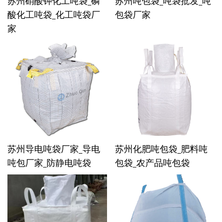
苏州硝酸钾化工吨袋_磷
苏州吨包袋_吨袋批发_吨
酸化工吨袋_化工吨袋厂
包袋厂家
家
苏州导电吨袋厂家_导电
苏州化肥吨包袋_肥料吨
吨包厂家_防静电吨袋
包袋_农产品吨包袋