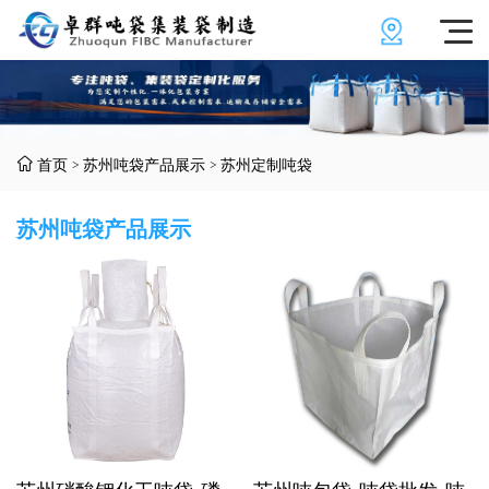
首页
>
苏州吨袋产品展示
>
苏州定制吨袋
苏州吨袋产品展示