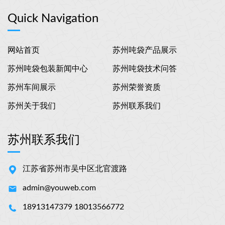
Quick Navigation
网站首页
苏州吨袋产品展示
苏州吨袋包装新闻中心
苏州吨袋技术问答
苏州车间展示
苏州荣誉资质
苏州关于我们
苏州联系我们
苏州联系我们
江苏省苏州市吴中区北官渡路
admin@youweb.com
18913147379 18013566772