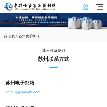
首页
>
苏州联系我们
苏州联系我们
苏州联系方式
苏州电子邮箱
admin@youweb.com