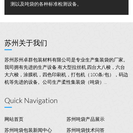
测以及吨袋的各种标准检测设备。
苏州关于我们
苏州苏州卓群包装材料有限公司是专业生产集装袋的厂家。
我司拥有先进的生产设备,有大型拉丝机,四台大八梭，六台
大六梭，涂膜机，四色印刷机，打包机（100条/包），码边
机等先进的设备。公司生产柔性集装袋（吨袋）...
Quick Navigation
网站首页
苏州吨袋产品展示
苏州吨袋包装新闻中心
苏州吨袋技术问答