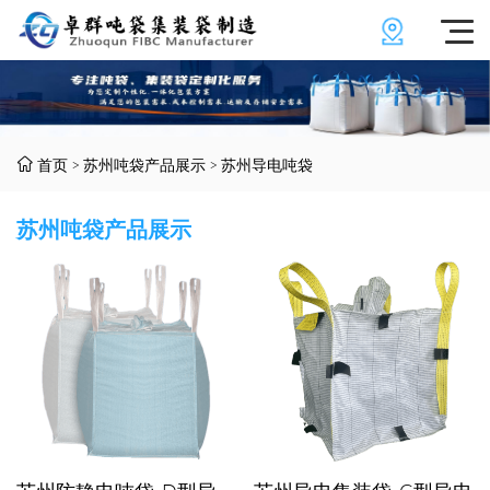
首页
>
苏州吨袋产品展示
>
苏州导电吨袋
苏州吨袋产品展示