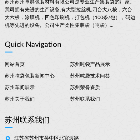
苏州苏州卓群包装材料有限公司是专业生产集装袋的厂家。
我司拥有先进的生产设备,有大型拉丝机,四台大八梭，六台
大六梭，涂膜机，四色印刷机，打包机（100条/包），码边
机等先进的设备。公司生产柔性集装袋（吨袋）...
Quick Navigation
网站首页
苏州吨袋产品展示
苏州吨袋包装新闻中心
苏州吨袋技术问答
苏州车间展示
苏州荣誉资质
苏州关于我们
苏州联系我们
苏州联系我们
江苏省苏州市吴中区北官渡路