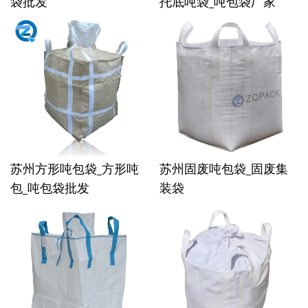
袋批发
托底吨袋_吨包袋厂家
苏州方形吨包袋_方形吨
苏州固废吨包袋_固废集
包_吨包袋批发
装袋